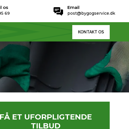
il os
Email
95 69
post@bygogservice.dk
KONTAKT OS
FÅ ET UFORPLIGTENDE
TILBUD