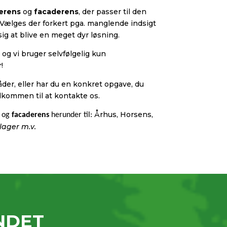
serens
og
facaderens
, der passer til den
 Vælges der forkert pga. manglende indsigt
 sig at blive en meget dyr løsning.
,
og vi bruger selvfølgelig kun
!
der, eller har du en konkret opgave, du
velkommen til at kontakte os.
Århus, Horsens,
og
facaderens
herunder til:
lager m.v.
ANDET