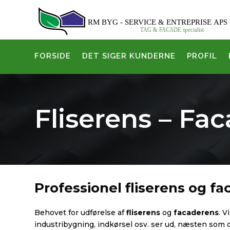
FORSIDE
DET SIGER KUNDERNE
PROFIL
Fliserens – Fa
Professionel fliserens og f
Behovet for udførelse af
fliserens
og
facaderens
. V
industribygning, indkørsel osv. ser ud, næsten som 