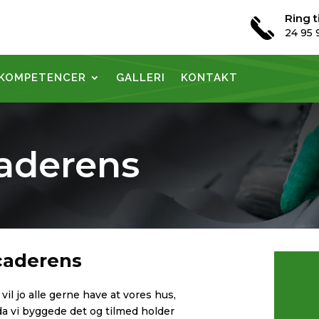
Ring t
24 95 
KOMPETENCER
GALLERI
KONTAKT
caderens
acaderens
i vil jo alle gerne have at vores hus,
da vi byggede det og tilmed holder