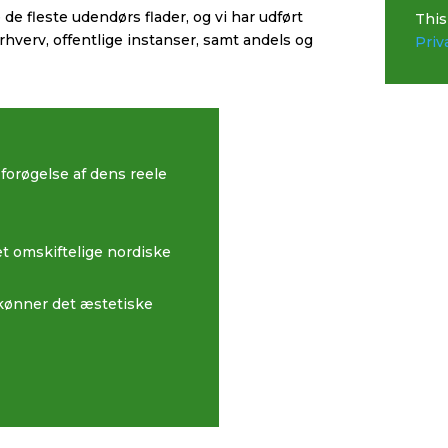
de fleste udendørs flader, og vi har udført
This
rhverv, offentlige instanser, samt andels og
Priv
forøgelse af dens reele
t omskiftelige nordiske
kønner det æstetiske